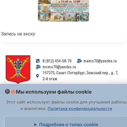
Запись на экску
8 (812) 454-68-70
mamo70@yandex.ru
mcmo70@yandex.ru
197375, Санкт-Петербург, Земский пер., д. 7,
2-й этаж
Мы используем файлы cookie
Заявления и обращения граждан и организаций, поступившие на
адрес email, не могут быть рассмотрены на основании
Этот сайт использует файлы cookie для улучшения работы
Федерального закона от 02.05.2006 № 59-ФЗ
. Обращения
и аналитики.
Политика конфиденциальности
принимаются только: по почте, через
портал «Госуслуги» (ЕПГУ)
или лично при предъявлении паспорта.
Подробнее о типах cookie