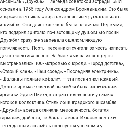
Ансамбль «Дружба» — легенда советской эстрады, был
основан в 1956 году Александром Броневицким. Это была
«первая ласточка» жанра вокально-инструментального
ансамбля. Они действительно были первыми. Первыми,
кто подарил зрителю по-настоящему душевные песни.
Дружба» сразу же завоевала ошеломляющую
популярность. Поэты-песенники считали за честь написать
для коллектива песню. За билетами на их концерты
выстраивались 100-метровые очереди. «Город детства»,
«Старый клен», «Наш сосед», «Последняя электричка»,
«Шаланды полные кефали», — эти песни знал каждый.
Долгое время солисткой ансамбля была заслуженная
артистка Эдита Пьеха, которая стояла почти у самых
истоков коллектива. Стиль ленинградского ансамбля
«Дружба» всегда отличали мелодичность, богатая
гармония, доброта, любовь к жизни. Именно поэтому
легендарный ансамбль пользуется успехом и у