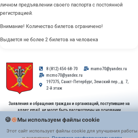
личном предъявлении своего паспорта с постоянной
регистрацией.
Внимание! Количество билетов ограничено!
Выдается не более 2 билетов на человека
8 (812) 454-68-70
mamo70@yandex.ru
mcmo70@yandex.ru
197375, Санкт-Петербург, Земский пер., д. 7,
2-й этаж
Заявления и обращения граждан и организаций, поступившие на
адрес email, не могут быть рассмотрены на основании
Федерального закона от 02.05.2006 № 59-ФЗ
. Обращения
Мы используем файлы cookie
принимаются только: по почте, через
портал «Госуслуги» (ЕПГУ)
или лично при предъявлении паспорта.
Этот сайт использует файлы cookie для улучшения работы
и аналитики.
Политика конфиденциальности