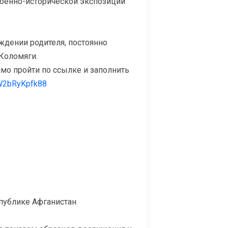
оенно-исторической экспозиции
ождении родителя, постоянно
Коломяги.
мо пройти по ссылке и заполнить
rW2bRyKpfk88
публике Афганистан