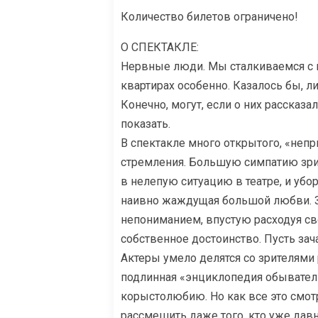
Количество билетов ограничено!
О СПЕКТАКЛЕ:
Нервные люди. Мы сталкиваемся с ни
квартирах особенно. Казалось бы, л
Конечно, могут, если о них рассказ
показать.
В спектакле много открытого, «непр
стремления. Большую симпатию зри
в нелепую ситуацию в театре, и убо
наивно жаждущая большой любви. Зо
непониманием, впустую расходуя св
собственное достоинство. Пусть за
Актеры умело делятся со зрителями
подлинная «энциклопедия обывательщ
корыстолюбию. Но как все это смот
рассмешить даже того, кто уже давн