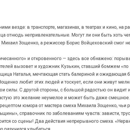
ми везде: в транспорте, магазинах, в театрах и кино, на 
ица отнюдь непривлекательные. Могут ли они быть хоть че
ал Михаил Зощенко, а режиссер Борис Войцеховский смог не
ичесанного» и откровенного — здесь все обнажено: порыв
телей вызовет и художник Кузькин, ставший бомжем «по 
рщица Наталья, мечтающая стать балериной и ожидающая бл
щенко любит этих людей и тоскует, если они живут мелко
ои силы. С другой стороны, с большой радостью он видит 
частую это желание неумелое и может быть даже смешное.
 рецептом юмора от мастера смеха Михаила Зощенко, чьи 
ины», справочник по заболеваниям чувств: зависти, трусос
рится со сцены! Два действия непрерывного смеха. «Нер
о разучился улыбаться.