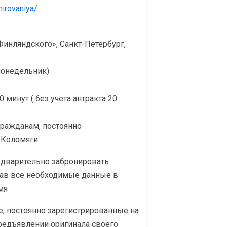
nirovaniya/
Финляндского», Санкт-Петербург,
(понедельник)
минут ( без учета антракта 20
ражданам, постоянно
 Коломяги.
едварительно забронировать
зав все необходимые данные в
мя
е, постоянно зарегистрированные на
редъявлении оригинала своего