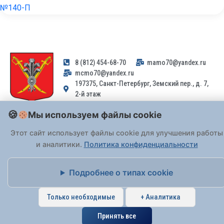
№140-П
8 (812) 454-68-70
mamo70@yandex.ru
mcmo70@yandex.ru
197375, Санкт-Петербург, Земский пер., д. 7,
2-й этаж
Мы используем файлы cookie
Заявления и обращения граждан и организаций, поступившие на
адрес email, не могут быть рассмотрены на основании
Этот сайт использует файлы cookie для улучшения работы
Федерального закона от 02.05.2006 № 59-ФЗ
. Обращения
и аналитики.
Политика конфиденциальности
принимаются только: по почте, через
портал «Госуслуги» (ЕПГУ)
или лично при предъявлении паспорта.
Подробнее о типах cookie
На Сайте действует
Политика обработки персональных данных
.
Только необходимые
+ Аналитика
Принять все