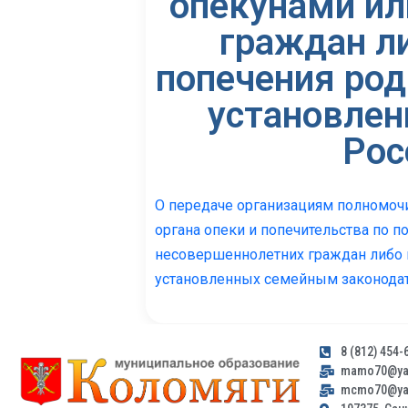
опекунами ил
граждан ли
попечения род
установле
Рос
О передаче организациям полномоч
органа опеки и попечительства по 
несовершеннолетних граждан либо п
установленных семейным законода
8 (812) 454-
mamo70@yan
mcmo70@yan