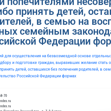
и попечителями несов
бо принять детей, ост
ителей, в семью на вос
нных семейным законод
сийской Федерации фо
ий для осуществления на безвозмездной основе отдельны
подбору и подготовке граждан, выразивших желание стать 
ринять детей, оставшихся без попечения родителей, в се
тельство Российской Федерации формах
68-70
dex.ru
dex.ru