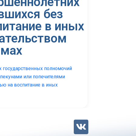
ершеннолетних
авшихся без
питание в иных
ательством
рмах
х государственных полномочий
опекунами или попечителями
мью на воспитание в иных