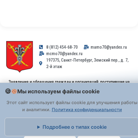
8 (812) 454-68-70
mamo70@yandex.ru
mcmo70@yandex.ru
197375, Санкт-Петербург, Земский пер., д. 7,
2-й этаж
Заявления и обращения граждан и организаций, поступившие на
адрес email, не могут быть рассмотрены на основании
Мы используем файлы cookie
Федерального закона от 02.05.2006 № 59-ФЗ
. Обращения
принимаются только: по почте, через
портал «Госуслуги» (ЕПГУ)
Этот сайт использует файлы cookie для улучшения работы
или лично при предъявлении паспорта.
и аналитики.
Политика конфиденциальности
На Сайте действует
Политика обработки персональных данных
.
Подробнее о типах cookie