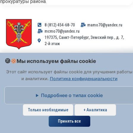
прокуратуры района.
8 (812) 454-68-70
mamo70@yandex.ru
mcmo70@yandex.ru
197375, Санкт-Петербург, Земский пер., д. 7,
2-й этаж
Заявления и обращения граждан и организаций, поступившие на
Мы используем файлы cookie
адрес email, не могут быть рассмотрены на основании
Федерального закона от 02.05.2006 № 59-ФЗ
. Обращения
Этот сайт использует файлы cookie для улучшения работы
принимаются только: по почте, через
портал «Госуслуги» (ЕПГУ)
и аналитики.
Политика конфиденциальности
или лично при предъявлении паспорта.
Подробнее о типах cookie
На Сайте действует
Политика обработки персональных данных
.
Только необходимые
+ Аналитика
Принять все