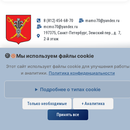
8 (812) 454-68-70
mamo70@yandex.ru
mcmo70@yandex.ru
197375, Санкт-Петербург, Земский пер., д. 7,
2-й этаж
Заявления и обращения граждан и организаций, поступившие на
Мы используем файлы cookie
адрес email, не могут быть рассмотрены на основании
Федерального закона от 02.05.2006 № 59-ФЗ
. Обращения
Этот сайт использует файлы cookie для улучшения работы
принимаются только: по почте, через
портал «Госуслуги» (ЕПГУ)
и аналитики.
Политика конфиденциальности
или лично при предъявлении паспорта.
Подробнее о типах cookie
На Сайте действует
Политика обработки персональных данных
.
Только необходимые
+ Аналитика
Принять все