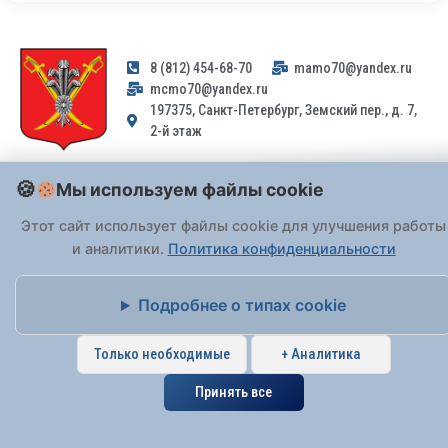
8 (812) 454-68-70
mamo70@yandex.ru
mcmo70@yandex.ru
197375, Санкт-Петербург, Земский пер., д. 7,
2-й этаж
Заявления и обращения граждан и организаций, поступившие на
Мы используем файлы cookie
адрес email, не могут быть рассмотрены на основании
Федерального закона от 02.05.2006 № 59-ФЗ
. Обращения
Этот сайт использует файлы cookie для улучшения работы
принимаются только: по почте, через
портал «Госуслуги» (ЕПГУ)
и аналитики.
Политика конфиденциальности
или лично при предъявлении паспорта.
Подробнее о типах cookie
На Сайте действует
Политика обработки персональных данных
.
Только необходимые
+ Аналитика
Принять все