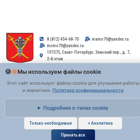
8 (812) 454-68-70
mamo70@yandex.ru
mcmo70@yandex.ru
197375, Санкт-Петербург, Земский пер., д. 7,
2-й этаж
Мы используем файлы cookie
Заявления и обращения граждан и организаций, поступившие на
адрес email, не могут быть рассмотрены на основании
Этот сайт использует файлы cookie для улучшения работы
Федерального закона от 02.05.2006 № 59-ФЗ
. Обращения
и аналитики.
Политика конфиденциальности
принимаются только: по почте, через
портал «Госуслуги» (ЕПГУ)
или лично при предъявлении паспорта.
Подробнее о типах cookie
На Сайте действует
Политика обработки персональных данных
.
Только необходимые
+ Аналитика
Принять все