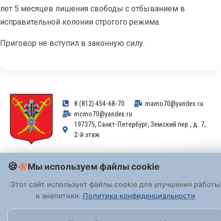
лет 5 месяцев лишения свободы с отбыванием в
исправительной колонии строгого режима.
Приговор не вступил в законную силу.
8 (812) 454-68-70
mamo70@yandex.ru
mcmo70@yandex.ru
197375, Санкт-Петербург, Земский пер., д. 7,
2-й этаж
Заявления и обращения граждан и организаций, поступившие на
Мы используем файлы cookie
адрес email, не могут быть рассмотрены на основании
Федерального закона от 02.05.2006 № 59-ФЗ
. Обращения
Этот сайт использует файлы cookie для улучшения работы
принимаются только: по почте, через
портал «Госуслуги» (ЕПГУ)
и аналитики.
Политика конфиденциальности
или лично при предъявлении паспорта.