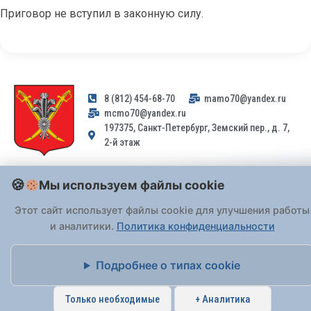
Приговор не вступил в законную силу.
8 (812) 454-68-70
mamo70@yandex.ru
mcmo70@yandex.ru
197375, Санкт-Петербург, Земский пер., д. 7,
2-й этаж
Заявления и обращения граждан и организаций, поступившие на
Мы используем файлы cookie
адрес email, не могут быть рассмотрены на основании
Федерального закона от 02.05.2006 № 59-ФЗ
. Обращения
Этот сайт использует файлы cookie для улучшения работы
принимаются только: по почте, через
портал «Госуслуги» (ЕПГУ)
и аналитики.
Политика конфиденциальности
или лично при предъявлении паспорта.
Подробнее о типах cookie
На Сайте действует
Политика обработки персональных данных
.
Только необходимые
+ Аналитика