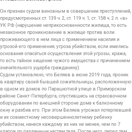
Он признан судом виновным в совершении преступлений,
предусмотренных ст. 139 ч. 2, ст. 119 ч. 1, ст. 158 ч. 2 п. «в»
УК РФ (нарушение неприкосновенности жилища, то есть
незаконное проникновение в жилище против воли
проживающего в нем лица с применением насилия и
угрозой его применения; угроза убийством, если имелись
основания опасаться осуществления этой угрозы; кража,
то есть тайное хищение чужого имущества с причинением
значительного ущерба гражданину).
Судом установлено, что Беляев в июне 2019 года, проник
в квартиру своей бывшей сожительницы, расположенную
в одном из домов по Парашютной улице в Приморском
районе Санкт-Петербурга, спустившись на страховочном
оборудовании по внешней стороне дома к балконному
окну и разбив его. При этом Беляев угрожал потерпевшей
и их совместному несовершеннолетнему ребенку
убийством, нанеся каждому из них не менее, чем по 7
ударов по различным частям тела. После чего, перед тем,