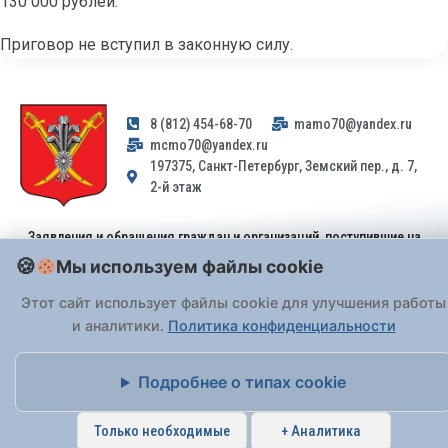
130 000 рублей.
Приговор не вступил в законную силу.
8 (812) 454-68-70
mamo70@yandex.ru
mcmo70@yandex.ru
197375, Санкт-Петербург, Земский пер., д. 7,
2-й этаж
Заявления и обращения граждан и организаций, поступившие на
адрес email, не могут быть рассмотрены на основании
Мы используем файлы cookie
Федерального закона от 02.05.2006 № 59-ФЗ
. Обращения
принимаются только: по почте, через
портал «Госуслуги» (ЕПГУ)
Этот сайт использует файлы cookie для улучшения работы
или лично при предъявлении паспорта.
и аналитики.
Политика конфиденциальности
На Сайте действует
Политика обработки персональных данных
.
Подробнее о типах cookie
Только необходимые
+ Аналитика