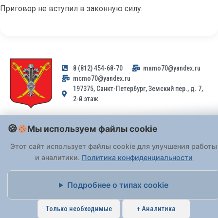
Приговор не вступил в законную силу.
8 (812) 454-68-70
mamo70@yandex.ru
mcmo70@yandex.ru
197375, Санкт-Петербург, Земский пер., д. 7,
2-й этаж
Заявления и обращения граждан и организаций, поступившие на
Мы используем файлы cookie
адрес email, не могут быть рассмотрены на основании
Федерального закона от 02.05.2006 № 59-ФЗ
. Обращения
Этот сайт использует файлы cookie для улучшения работы
принимаются только: по почте, через
портал «Госуслуги» (ЕПГУ)
и аналитики.
Политика конфиденциальности
или лично при предъявлении паспорта.
Подробнее о типах cookie
На Сайте действует
Политика обработки персональных данных
.
Только необходимые
+ Аналитика