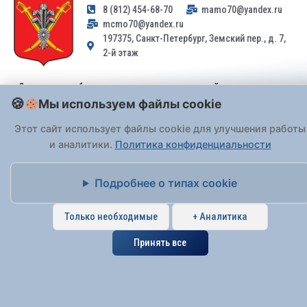
8 (812) 454-68-70
mamo70@yandex.ru
mcmo70@yandex.ru
197375, Санкт-Петербург, Земский пер., д. 7,
2-й этаж
Заявления и обращения граждан и организаций, поступившие на
адрес email, не могут быть рассмотрены на основании
Мы используем файлы cookie
Федерального закона от 02.05.2006 № 59-ФЗ
. Обращения
Этот сайт использует файлы cookie для улучшения работы
принимаются только: по почте, через
портал «Госуслуги» (ЕПГУ)
и аналитики.
Политика конфиденциальности
или лично при предъявлении паспорта.
Подробнее о типах cookie
На Сайте действует
Политика обработки персональных данных
.
Только необходимые
+ Аналитика
Принять все