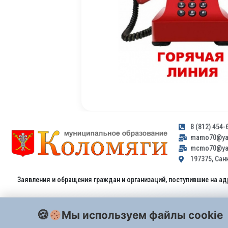
8 (812) 454-
mamo70@yan
mcmo70@yan
197375, Санк
Заявления и обращения граждан и организаций, поступившие на ад
Мы используем файлы cookie