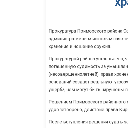
хр
Прокуратура Приморского района Са
административным исковым заявлени
хранение и ношение оружия.
Прокуратурой района установлено, чт
погашенную судимость за умышленн
(несовершеннолетней), права хране
оснований создает реальную
угроз
ущерба, чем могут быть нарушены пр
Решением Приморского районного су
удовлетворено, действие права Кир
После вступления решения суда в з