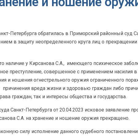
анение и ношение оруж
нкт-Петербурга обратилась в Приморский районный суд Са
ем в защиту неопределенного круга лиц о прекращении д
о наличие у Кирсанова С.А.,
имеющего психическое заболе
ое преступление, совершенное с применением насилия 
ния и ношения огнестрельного оружия ограниченного пора
у
причинения вреда жизни и здоровью граждан либо прич
ава граждан, так и интересы общества и государства.
да Санкт-Петербурга от 20.04.2023 исковое заявление п
санова С.А. на хранение и ношение оружия прекращено.
аконную силу исполнение данного судебного постановления