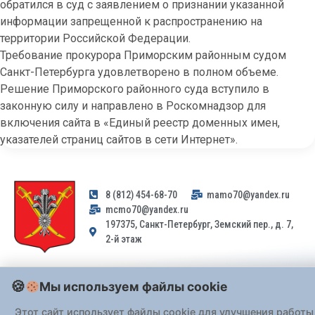
обратился в суд с заявлением о признании указанной
информации запрещенной к распространению на
территории Российской Федерации.
Требование прокурора Приморским районным судом
Санкт-Петербурга удовлетворено в полном объеме.
Решение Приморского районного суда вступило в
законную силу и направлено в Роскомнадзор для
включения сайта в «Единый реестр доменных имен,
указателей страниц сайтов в сети Интернет».
8 (812) 454-68-70
mamo70@yandex.ru
mcmo70@yandex.ru
197375, Санкт-Петербург, Земский пер., д. 7,
2-й этаж
Заявления и обращения граждан и организаций, поступившие на
Мы используем файлы cookie
адрес email, не могут быть рассмотрены на основании
Федерального закона от 02.05.2006 № 59-ФЗ
. Обращения
Этот сайт использует файлы cookie для улучшения работы