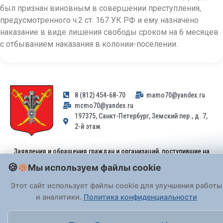
был признан виновным в совершении преступления,
предусмотренного ч.2 ст. 167 УК РФ и ему назначено
наказание в виде лишения свободы сроком на 6 месяцев
с отбыванием наказания в колонии-поселении.
8 (812) 454-68-70
mamo70@yandex.ru
mcmo70@yandex.ru
197375, Санкт-Петербург, Земский пер., д. 7,
2-й этаж
Заявления и обращения граждан и организаций, поступившие на
адрес email, не могут быть рассмотрены на основании
Мы используем файлы cookie
Федерального закона от 02.05.2006 № 59-ФЗ
. Обращения
принимаются только: по почте, через
портал «Госуслуги» (ЕПГУ)
Этот сайт использует файлы cookie для улучшения работы
или лично при предъявлении паспорта.
и аналитики.
Политика конфиденциальности
На Сайте действует
Политика обработки персональных данных
.