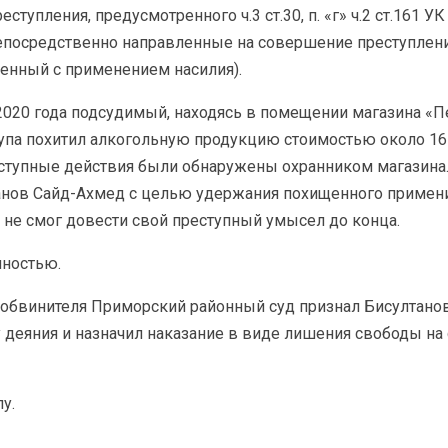
упления, предусмотренного ч.3 ст.30, п. «г» ч.2 ст.161 У
посредственно направленные на совершение преступления
енный с применением насилия).
 2020 года подсудимый, находясь в помещении магазина «
упа похитил алкогольную продукцию стоимостью около 16 
ступные действия были обнаружены охранником магазина. 
нов Сайд-Ахмед с целью удержания похищенного примени
, не смог довести свой преступный умысел до конца.
лностью.
о обвинителя Приморский районный суд признал Бисултан
еяния и назначил наказание в виде лишения свободы на с
у.