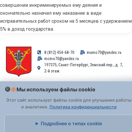
совершении инкриминируемых ему деяния и
окончательно назначил ему наказание в виде
исправительных работ сроком на 5 месяцев с удержанием
5% в доход государства.
8 (812) 454-68-70
mamo70@yandex.ru
mcmo70@yandex.ru
197375, Санкт-Петербург, Земский пер., д. 7,
2-й этаж
Заявления и обращения граждан и организаций, поступившие на
Мы используем файлы cookie
адрес email, не могут быть рассмотрены на основании
Федерального закона от 02.05.2006 № 59-ФЗ
. Обращения
Этот сайт использует файлы cookie для улучшения работы
принимаются только: по почте, через
портал «Госуслуги» (ЕПГУ)
и аналитики.
Политика конфиденциальности
или лично при предъявлении паспорта.
Подробнее о типах cookie
На Сайте действует
Политика обработки персональных данных
.