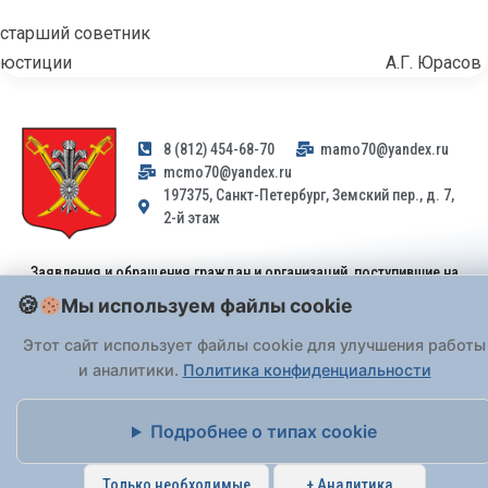
старший советник
юстиции А.Г. Юрасов
8 (812) 454-68-70
mamo70@yandex.ru
mcmo70@yandex.ru
197375, Санкт-Петербург, Земский пер., д. 7,
2-й этаж
Заявления и обращения граждан и организаций, поступившие на
адрес email, не могут быть рассмотрены на основании
Мы используем файлы cookie
Федерального закона от 02.05.2006 № 59-ФЗ
. Обращения
принимаются только: по почте, через
портал «Госуслуги» (ЕПГУ)
Этот сайт использует файлы cookie для улучшения работы
или лично при предъявлении паспорта.
и аналитики.
Политика конфиденциальности
На Сайте действует
Политика обработки персональных данных
.
Подробнее о типах cookie
Только необходимые
+ Аналитика