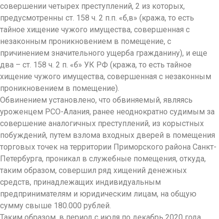
совершении четырех преступлений, 2 из которых,
предусмотренны ст. 158 ч. 2 п.п. «б,в» (кража, то есть
тайное хищение чужого имущества, совершенная с
незаконным проникновением в помещение, с
причинением значительного ущерба гражданину), и еще
два – ст. 158 ч. 2 п. «б» УК РФ (кража, то есть тайное
хищение чужого имущества, совершенная с незаконным
проникновением в помещение).
Обвинением установлено, что обвиняемый, являясь
уроженцем РСО-Алания, ранее неоднократно судимым за
совершение аналогичных преступлений, из корыстных
побуждений, путем взлома входных дверей в помещения
торговых точек на территории Приморского района Санкт-
Петербурга, проникал в служебные помещения, откуда,
таким образом, совершил ряд хищений денежных
средств, принадлежащих индивидуальным
предпринимателям и юридическим лицам, на общую
сумму свыше 180.000 рублей.
Таким образом, в период с июля по декабрь 2020 года,