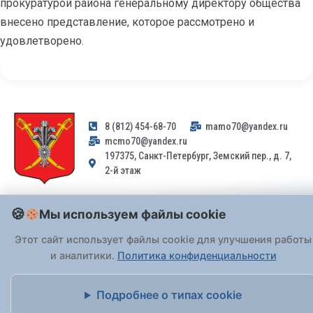
прокуратурой района генеральному директору общества
внесено представление, которое рассмотрено и
удовлетворено.
8 (812) 454-68-70
mamo70@yandex.ru
mcmo70@yandex.ru
197375, Санкт-Петербург, Земский пер., д. 7,
2-й этаж
Заявления и обращения граждан и организаций, поступившие на
Мы используем файлы cookie
адрес email, не могут быть рассмотрены на основании
Федерального закона от 02.05.2006 № 59-ФЗ
. Обращения
Этот сайт использует файлы cookie для улучшения работы
принимаются только: по почте, через
портал «Госуслуги» (ЕПГУ)
и аналитики.
Политика конфиденциальности
или лично при предъявлении паспорта.
Подробнее о типах cookie
На Сайте действует
Политика обработки персональных данных
.