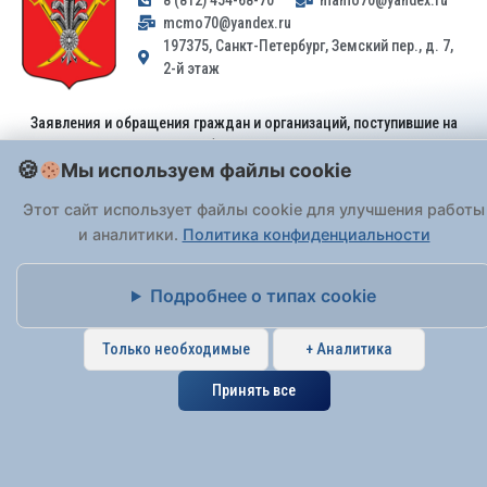
mcmo70@yandex.ru
197375, Санкт-Петербург, Земский пер., д. 7,
2-й этаж
Заявления и обращения граждан и организаций, поступившие на
адрес email, не могут быть рассмотрены на основании
Мы используем файлы cookie
Федерального закона от 02.05.2006 № 59-ФЗ
. Обращения
принимаются только: по почте, через
портал «Госуслуги» (ЕПГУ)
Этот сайт использует файлы cookie для улучшения работы
или лично при предъявлении паспорта.
и аналитики.
Политика конфиденциальности
На Сайте действует
Политика обработки персональных данных
.
Подробнее о типах cookie
Только необходимые
+ Аналитика
Принять все