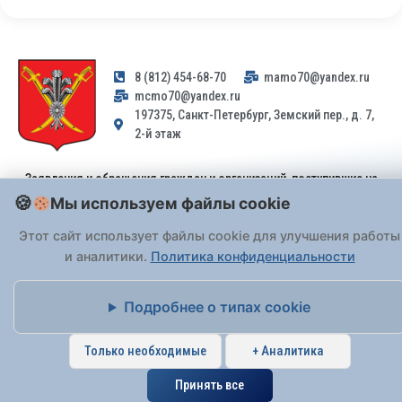
8 (812) 454-68-70
mamo70@yandex.ru
mcmo70@yandex.ru
197375, Санкт-Петербург, Земский пер., д. 7,
2-й этаж
Заявления и обращения граждан и организаций, поступившие на
адрес email, не могут быть рассмотрены на основании
Мы используем файлы cookie
Федерального закона от 02.05.2006 № 59-ФЗ
. Обращения
Этот сайт использует файлы cookie для улучшения работы
принимаются только: по почте, через
портал «Госуслуги» (ЕПГУ)
или лично при предъявлении паспорта.
и аналитики.
Политика конфиденциальности
На Сайте действует
Подробнее о типах cookie
Политика обработки персональных данных
.
Только необходимые
+ Аналитика
Принять все