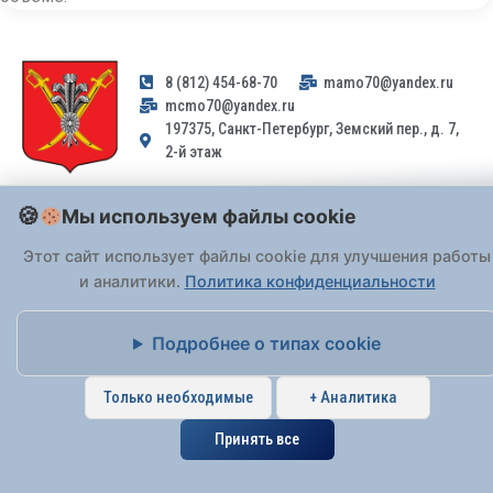
8 (812) 454-68-70
mamo70@yandex.ru
mcmo70@yandex.ru
197375, Санкт-Петербург, Земский пер., д. 7,
2-й этаж
Заявления и обращения граждан и организаций, поступившие на
Мы используем файлы cookie
адрес email, не могут быть рассмотрены на основании
Федерального закона от 02.05.2006 № 59-ФЗ
. Обращения
Этот сайт использует файлы cookie для улучшения работы
принимаются только: по почте, через
портал «Госуслуги» (ЕПГУ)
и аналитики.
Политика конфиденциальности
или лично при предъявлении паспорта.
Подробнее о типах cookie
На Сайте действует
Политика обработки персональных данных
.
Только необходимые
+ Аналитика
Принять все