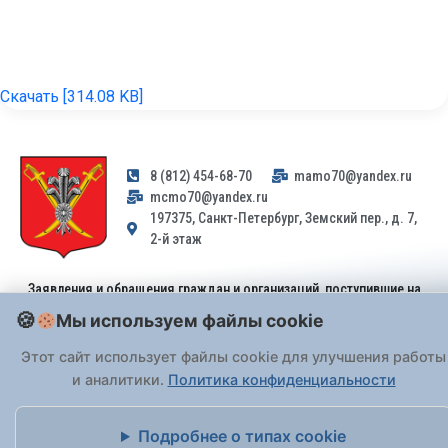
Скачать [314.08 KB]
8 (812) 454-68-70
mamo70@yandex.ru
mcmo70@yandex.ru
197375, Санкт-Петербург, Земский пер., д. 7,
2-й этаж
Заявления и обращения граждан и организаций, поступившие на
адрес email, не могут быть рассмотрены на основании
Мы используем файлы cookie
Федерального закона от 02.05.2006 № 59-ФЗ
. Обращения
принимаются только: по почте, через
портал «Госуслуги» (ЕПГУ)
Этот сайт использует файлы cookie для улучшения работы
или лично при предъявлении паспорта.
и аналитики.
Политика конфиденциальности
На Сайте действует
Политика обработки персональных данных
.
Подробнее о типах cookie