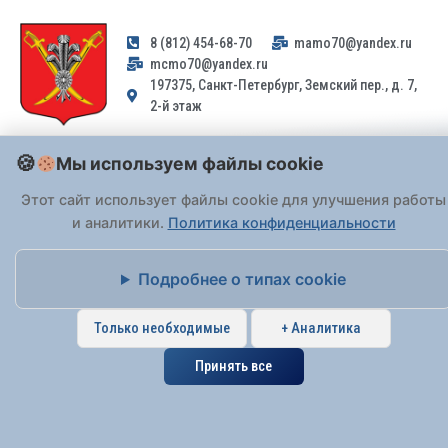
8 (812) 454-68-70
mamo70@yandex.ru
mcmo70@yandex.ru
197375, Санкт-Петербург, Земский пер., д. 7,
2-й этаж
Заявления и обращения граждан и организаций, поступившие на
Мы используем файлы cookie
адрес email, не могут быть рассмотрены на основании
Федерального закона от 02.05.2006 № 59-ФЗ
. Обращения
Этот сайт использует файлы cookie для улучшения работы
принимаются только: по почте, через
портал «Госуслуги» (ЕПГУ)
и аналитики.
Политика конфиденциальности
или лично при предъявлении паспорта.
Подробнее о типах cookie
На Сайте действует
Политика обработки персональных данных
.
Только необходимые
+ Аналитика
Принять все