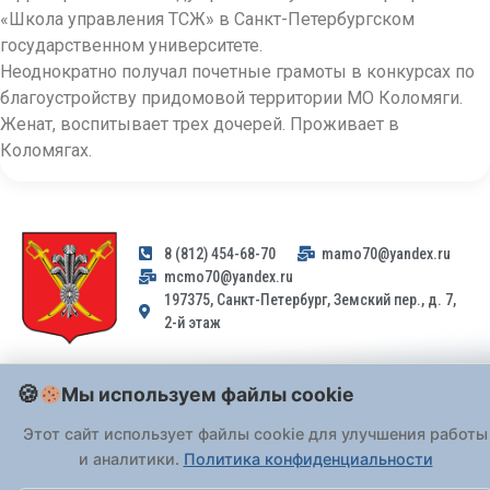
«Школа управления ТСЖ» в Санкт-Петербургском
государственном университете.
Неоднократно получал почетные грамоты в конкурсах по
благоустройству придомовой территории МО Коломяги.
Женат, воспитывает трех дочерей. Проживает в
Коломягах.
8 (812) 454-68-70
mamo70@yandex.ru
mcmo70@yandex.ru
197375, Санкт-Петербург, Земский пер., д. 7,
2-й этаж
Заявления и обращения граждан и организаций, поступившие на
Мы используем файлы cookie
адрес email, не могут быть рассмотрены на основании
Федерального закона от 02.05.2006 № 59-ФЗ
. Обращения
Этот сайт использует файлы cookie для улучшения работы
принимаются только: по почте, через
портал «Госуслуги» (ЕПГУ)
и аналитики.
Политика конфиденциальности
или лично при предъявлении паспорта.