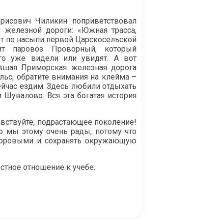
исович Чиликин поприветствовал
й железной дороги: «Южная трасса,
т по насыпи первой Царскосельской
ит паровоз Проворный, который
его уже видели или увидят. А вот
ывшая Приморская железная дорога
льс, обратите внимания на клейма –
сейчас ездим. Здесь любили отдыхать
Шувалово. Вся эта богатая история
вствуйте, подрастающее поколение!
то мы этому очень рады, потому что
здоровыми и сохранять окружающую
стное отношение к учебе.