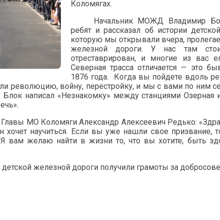
Коломягах.
Начальник МОЖД Владимир Бор
ребят и рассказал об истории детско
которую мы открывали вчера, пролегае
железной дороги. У нас там сто
отреставрирован, и многие из вас 
Северная трасса отличается — это б
1876 года.
Когда вы пойдете вдоль ре
ели революцию, войну, перестройку, и мы с вами по ним 
р Блок написал «Незнакомку» между станциями Озерная и 
ечь».
 Главы МО Коломяги Александр Алексеевич Редько: «Здра
н хочет научиться. Если вы уже нашли свое призвание, 
. Я вам желаю найти в жизни то, что вы хотите, быть 
 детской железной дороги получили грамоты за добросове