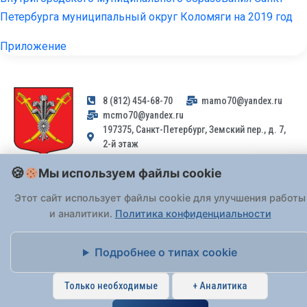
Петербурга муниципальный округ Коломяги на 2019 год
Приложение
8 (812) 454-68-70
mamo70@yandex.ru
mcmo70@yandex.ru
197375, Санкт-Петербург, Земский пер., д. 7,
2-й этаж
Мы используем файлы cookie
Заявления и обращения граждан и организаций, поступившие на
адрес email, не могут быть рассмотрены на основании
Этот сайт использует файлы cookie для улучшения работы
Федерального закона от 02.05.2006 № 59-ФЗ
. Обращения
и аналитики.
Политика конфиденциальности
принимаются только: по почте, через
портал «Госуслуги» (ЕПГУ)
или лично при предъявлении паспорта.
Подробнее о типах cookie
На Сайте действует
Политика обработки персональных данных
.
Только необходимые
+ Аналитика