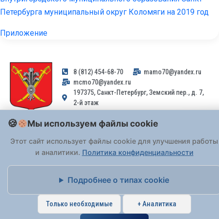
Петербурга муниципальный округ Коломяги на 2019 год
Приложение
8 (812) 454-68-70
mamo70@yandex.ru
mcmo70@yandex.ru
197375, Санкт-Петербург, Земский пер., д. 7,
2-й этаж
Мы используем файлы cookie
Заявления и обращения граждан и организаций, поступившие на
адрес email, не могут быть рассмотрены на основании
Этот сайт использует файлы cookie для улучшения работы
Федерального закона от 02.05.2006 № 59-ФЗ
. Обращения
и аналитики.
Политика конфиденциальности
принимаются только: по почте, через
портал «Госуслуги» (ЕПГУ)
или лично при предъявлении паспорта.
Подробнее о типах cookie
На Сайте действует
Политика обработки персональных данных
.
Только необходимые
+ Аналитика