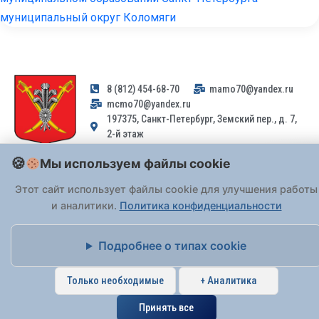
муниципальный округ Коломяги
8 (812) 454-68-70
mamo70@yandex.ru
mcmo70@yandex.ru
197375, Санкт-Петербург, Земский пер., д. 7,
2-й этаж
Мы используем файлы cookie
Заявления и обращения граждан и организаций, поступившие на
адрес email, не могут быть рассмотрены на основании
Этот сайт использует файлы cookie для улучшения работы
Федерального закона от 02.05.2006 № 59-ФЗ
. Обращения
и аналитики.
Политика конфиденциальности
принимаются только: по почте, через
портал «Госуслуги» (ЕПГУ)
или лично при предъявлении паспорта.
Подробнее о типах cookie
На Сайте действует
Политика обработки персональных данных
.
Только необходимые
+ Аналитика
Принять все