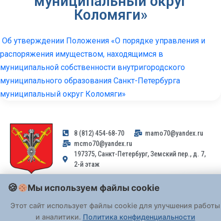
муниципальный округ
Коломяги»
Об утверждении Положения «О порядке управления и
распоряжения имуществом, находящимся в
муниципальной собственности внутригородского
муниципального образования Санкт-Петербурга
муниципальный округ Коломяги»
8 (812) 454-68-70
mamo70@yandex.ru
mcmo70@yandex.ru
197375, Санкт-Петербург, Земский пер., д. 7,
2-й этаж
Мы используем файлы cookie
Заявления и обращения граждан и организаций, поступившие на
адрес email, не могут быть рассмотрены на основании
Этот сайт использует файлы cookie для улучшения работы
Федерального закона от 02.05.2006 № 59-ФЗ
. Обращения
и аналитики.
Политика конфиденциальности
принимаются только: по почте, через
портал «Госуслуги» (ЕПГУ)