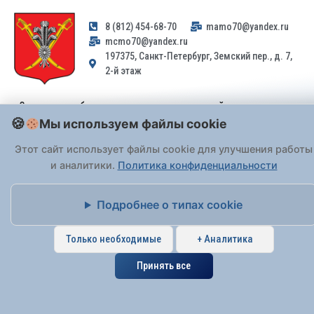
8 (812) 454-68-70
mamo70@yandex.ru
mcmo70@yandex.ru
197375, Санкт-Петербург, Земский пер., д. 7,
2-й этаж
Заявления и обращения граждан и организаций, поступившие на
адрес email, не могут быть рассмотрены на основании
Мы используем файлы cookie
Федерального закона от 02.05.2006 № 59-ФЗ
. Обращения
Этот сайт использует файлы cookie для улучшения работы
принимаются только: по почте, через
портал «Госуслуги» (ЕПГУ)
и аналитики.
или лично при предъявлении паспорта.
Политика конфиденциальности
Подробнее о типах cookie
На Сайте действует
Политика обработки персональных данных
.
Только необходимые
+ Аналитика
Принять все