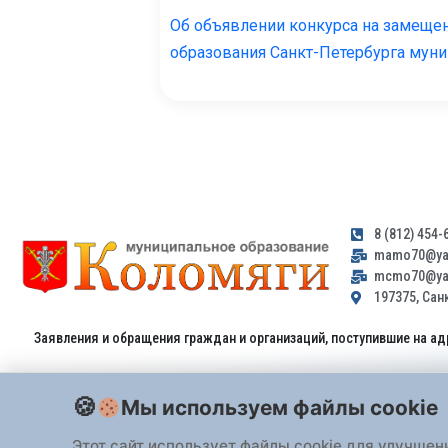
Об объявлении конкурса на замеще
образования Санкт-Петербурга мун
8 (812) 454-
mamo70@yan
mcmo70@yan
197375, Санк
Заявления и обращения граждан и организаций, поступившие на ад
Мы используем файлы cookie
Этот сайт использует файлы cookie для улучшен