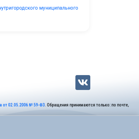
нутригородского муниципального
 от 02.05.2006 № 59-ФЗ
. Обращения принимаются только: по почте,