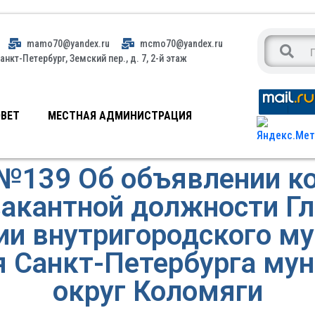
mamo70@yandex.ru
mcmo70@yandex.ru
анкт-Петербург, Земский пер., д. 7, 2-й этаж
ВЕТ
МЕСТНАЯ АДМИНИСТРАЦИЯ
№139 Об объявлении ко
акантной должности Г
и внутригородского м
я Санкт-Петербурга му
округ Коломяги