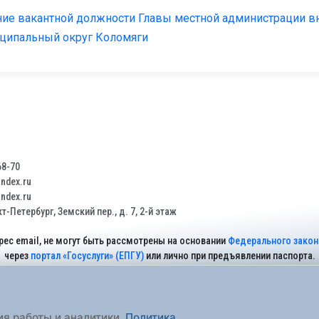
ние вакантной должности Главы местной администрации в
иципальный округ Коломяги
68-70
dex.ru
dex.ru
т-Петербург, Земский пер., д. 7, 2-й этаж
рес email, не могут быть рассмотрены на основании
Федерального закона
через
портал «Госуслуги» (ЕПГУ)
или лично при предъявлении паспорта.
На Сайте действует
Политика обработки персональных данных
.
ия работы и аналитики.
Политика