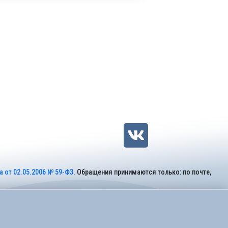
 от 02.05.2006 № 59-ФЗ
. Обращения принимаются только: по почте,