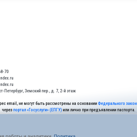
68-70
dex.ru
dex.ru
т-Петербург, Земский пер., д. 7, 2-й этаж
рес email, не могут быть рассмотрены на основании
Федерального закона
через
портал «Госуслуги» (ЕПГУ)
или лично при предъявлении паспорта.
На Сайте действует
Политика обработки персональных данных
.
ия работы и аналитики.
Политика