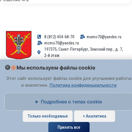
8 (812) 454-68-70
mamo70@yandex.ru
mcmo70@yandex.ru
197375, Санкт-Петербург, Земский пер., д. 7,
2-й этаж
Мы используем файлы cookie
Заявления и обращения граждан и организаций, поступившие на
адрес email, не могут быть рассмотрены на основании
Этот сайт использует файлы cookie для улучшения работы
Федерального закона от 02.05.2006 № 59-ФЗ
. Обращения
и аналитики.
Политика конфиденциальности
принимаются только: по почте, через
портал «Госуслуги» (ЕПГУ)
или лично при предъявлении паспорта.
Подробнее о типах cookie
На Сайте действует
Политика обработки персональных данных
.
Только необходимые
+ Аналитика
Принять все