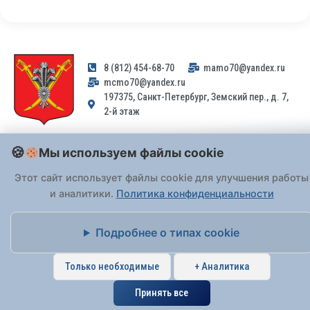
8 (812) 454-68-70
mamo70@yandex.ru
mcmo70@yandex.ru
197375, Санкт-Петербург, Земский пер., д. 7,
2-й этаж
Заявления и обращения граждан и организаций, поступившие на
Мы используем файлы cookie
адрес email, не могут быть рассмотрены на основании
Федерального закона от 02.05.2006 № 59-ФЗ
. Обращения
Этот сайт использует файлы cookie для улучшения работы
принимаются только: по почте, через
портал «Госуслуги» (ЕПГУ)
и аналитики.
Политика конфиденциальности
или лично при предъявлении паспорта.
Подробнее о типах cookie
На Сайте действует
Политика обработки персональных данных
.
Только необходимые
+ Аналитика
Принять все