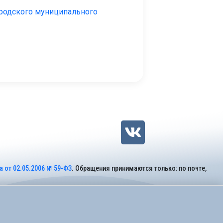
родского муниципального
 от 02.05.2006 № 59-ФЗ
. Обращения принимаются только: по почте,