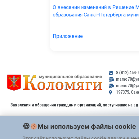
О внесении изменений в Решение М
образования Санкт-Петербурга мун
Приложение
8 (812) 454-
mamo70@yan
mcmo70@yan
197375, Санк
Заявления и обращения граждан и организаций, поступившие на ад
Мы используем файлы cookie
Этот сайт использует файлы cookie для улучшен