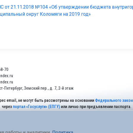
С от 21.11.2018 №104 «Об утверждении бюджета внутриго
иципальный округ Коломяги на 2019 год»
68-70
dex.ru
dex.ru
т-Петербург, Земский пер., д. 7, 2-й этаж
рес email, не могут быть рассмотрены на основании
Федерального закона
через
портал «Госуслуги» (ЕПГУ)
или лично при предъявлении паспорта.
На Сайте действует
Политика обработки персональных данных
.
ия работы и аналитики.
Политика