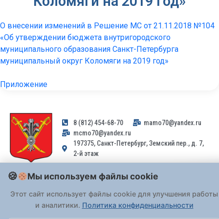
Коломяги на 2019 год»
О внесении изменений в Решение МС от 21.11.2018 №104
«Об утверждении бюджета внутригородского
муниципального образования Санкт-Петербурга
муниципальный округ Коломяги на 2019 год»
Приложение
8 (812) 454-68-70
mamo70@yandex.ru
mcmo70@yandex.ru
197375, Санкт-Петербург, Земский пер., д. 7,
2-й этаж
Мы используем файлы cookie
Заявления и обращения граждан и организаций, поступившие на
адрес email, не могут быть рассмотрены на основании
Этот сайт использует файлы cookie для улучшения работы
Федерального закона от 02.05.2006 № 59-ФЗ
. Обращения
и аналитики.
Политика конфиденциальности
принимаются только: по почте, через
портал «Госуслуги» (ЕПГУ)