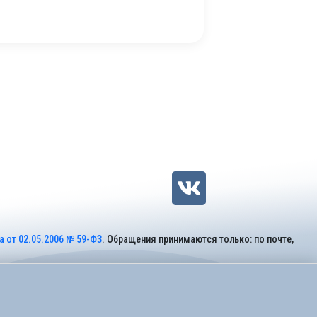
 от 02.05.2006 № 59-ФЗ
. Обращения принимаются только: по почте,