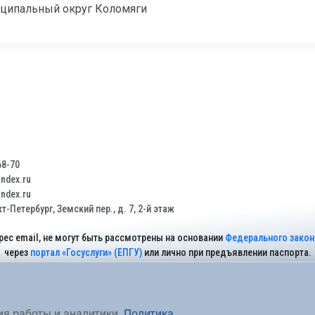
иципальный округ Коломяги
68-70
dex.ru
dex.ru
т-Петербург, Земский пер., д. 7, 2-й этаж
рес email, не могут быть рассмотрены на основании
Федерального закона
через
портал «Госуслуги» (ЕПГУ)
или лично при предъявлении паспорта.
На Сайте действует
Политика обработки персональных данных
.
ия работы и аналитики.
Политика