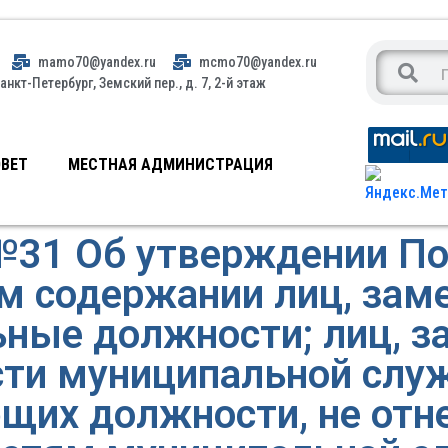
mamo70@yandex.ru
mcmo70@yandex.ru
анкт-Петербург, Земский пер., д. 7, 2-й этаж
ВЕТ
МЕСТНАЯ АДМИНИСТРАЦИЯ
№31 Об утверждении По
м содержании лиц, за
ьные должности; лиц, 
ти муниципальной служ
их должности, не отн