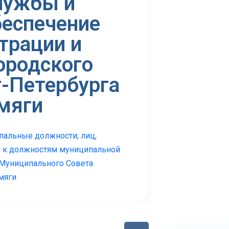
лужбы и
еспечение
трации и
ородского
-Петербурга
мяги
альные должности; лиц,
 к должностям муниципальной
 Муниципального Совета
мяги