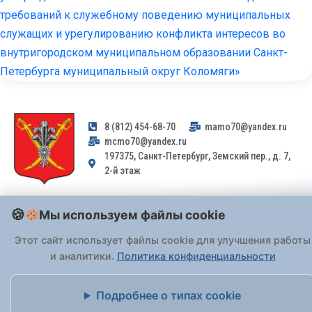
требований к служебному поведению муниципальных
служащих и урегулированию конфликта интересов во
внутригородском муниципальном образовании Санкт-
Петербурга муниципальный округ Коломяги»
8 (812) 454-68-70
mamo70@yandex.ru
mcmo70@yandex.ru
197375, Санкт-Петербург, Земский пер., д. 7,
2-й этаж
Заявления и обращения граждан и организаций, поступившие на
Мы используем файлы cookie
адрес email, не могут быть рассмотрены на основании
Федерального закона от 02.05.2006 № 59-ФЗ
. Обращения
Этот сайт использует файлы cookie для улучшения работы
принимаются только: по почте, через
портал «Госуслуги» (ЕПГУ)
и аналитики.
Политика конфиденциальности
или лично при предъявлении паспорта.
Подробнее о типах cookie
На Сайте действует
Политика обработки персональных данных
.