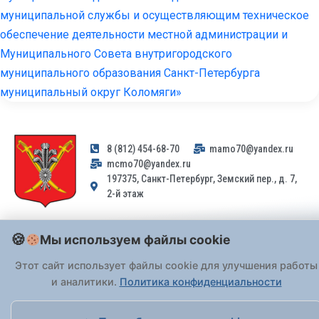
муниципальной службы и осуществляющим техническое
обеспечение деятельности местной администрации и
Муниципального Совета внутригородского
муниципального образования Санкт-Петербурга
муниципальный округ Коломяги»
8 (812) 454-68-70
mamo70@yandex.ru
mcmo70@yandex.ru
197375, Санкт-Петербург, Земский пер., д. 7,
2-й этаж
Заявления и обращения граждан и организаций, поступившие на
Мы используем файлы cookie
адрес email, не могут быть рассмотрены на основании
Федерального закона от 02.05.2006 № 59-ФЗ
. Обращения
Этот сайт использует файлы cookie для улучшения работы
принимаются только: по почте, через
портал «Госуслуги» (ЕПГУ)
и аналитики.
Политика конфиденциальности
или лично при предъявлении паспорта.