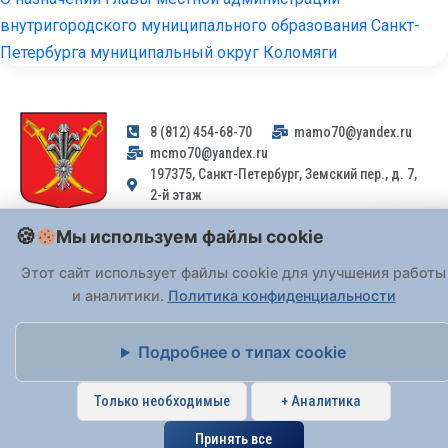
внутригородского муниципального образования Санкт-
Петербурга муниципальный округ Коломяги
8 (812) 454-68-70
mamo70@yandex.ru
mcmo70@yandex.ru
197375, Санкт-Петербург, Земский пер., д. 7,
2-й этаж
Мы используем файлы cookie
Заявления и обращения граждан и организаций, поступившие на
адрес email, не могут быть рассмотрены на основании
Этот сайт использует файлы cookie для улучшения работы
Федерального закона от 02.05.2006 № 59-ФЗ
. Обращения
и аналитики.
Политика конфиденциальности
принимаются только: по почте, через
портал «Госуслуги» (ЕПГУ)
или лично при предъявлении паспорта.
Подробнее о типах cookie
На Сайте действует
Политика обработки персональных данных
.
Только необходимые
+ Аналитика
Принять все