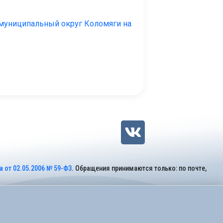
муниципальный округ Коломяги на
 от 02.05.2006 № 59-ФЗ
. Обращения принимаются только: по почте,