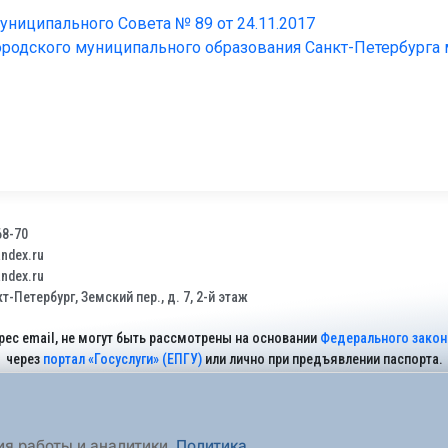
ниципального Совета № 89 от 24.11.2017
родского муниципального образования Санкт-Петербурга 
68-70
dex.ru
dex.ru
т-Петербург, Земский пер., д. 7, 2-й этаж
рес email, не могут быть рассмотрены на основании
Федерального закона
через
портал «Госуслуги» (ЕПГУ)
или лично при предъявлении паспорта.
На Сайте действует
Политика обработки персональных данных
.
ия работы и аналитики.
Политика