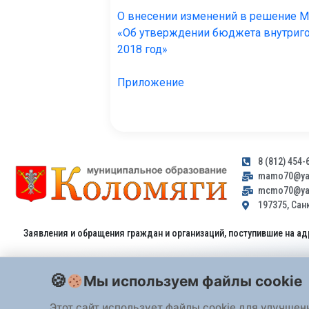
О внесении изменений в решение Му
«Об утверждении бюджета внутриго
2018 год»
Приложение
8 (812) 454-
mamo70@yan
mcmo70@yan
197375, Санк
Заявления и обращения граждан и организаций, поступившие на ад
Мы используем файлы cookie
Этот сайт использует файлы cookie для улучшен