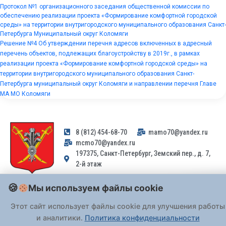
Протокол №1 организационного заседания общественной комиссии по
обеспечению реализации проекта «Формирование комфортной городской
среды» на территории внутригородского муниципального образования Санкт-
Петербурга Муниципальный округ Коломяги
Решение №4 Об утверждении перечня адресов включенных в адресный
перечень объектов, подлежащих благоустройству в 2019г., в рамках
реализации проекта «Формирование комфортной городской среды» на
территории внутригородского муниципального образования Санкт-
Петербурга муниципальный округ Коломяги и направлении перечня Главе
МА МО Коломяги
8 (812) 454-68-70
mamo70@yandex.ru
mcmo70@yandex.ru
197375, Санкт-Петербург, Земский пер., д. 7,
2-й этаж
Мы используем файлы cookie
Заявления и обращения граждан и организаций, поступившие на
адрес email, не могут быть рассмотрены на основании
Этот сайт использует файлы cookie для улучшения работы
Федерального закона от 02.05.2006 № 59-ФЗ
. Обращения
и аналитики.
Политика конфиденциальности
принимаются только: по почте, через
портал «Госуслуги» (ЕПГУ)